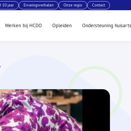
 10 jaar
Ervaringsverhalen
Onze regio
Contact
Werken bij HCDO
Opleiden
Ondersteuning huisart
r