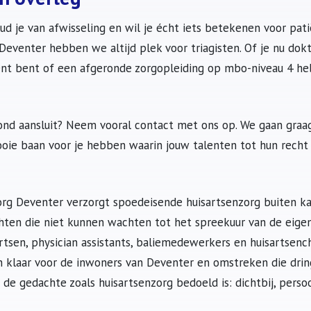
oud je van afwisseling en wil je écht iets betekenen voor pat
eventer hebben we altijd plek voor triagisten. Of je nu dokt
ent bent of een afgeronde zorgopleiding op mbo-niveau 4 he
rond aansluit? Neem vooral contact met ons op. We gaan graa
oie baan voor je hebben waarin jouw talenten tot hun recht
rg Deventer verzorgt spoedeisende huisartsenzorg buiten k
chten die niet kunnen wachten tot het spreekuur van de eige
isartsen, physician assistants, baliemedewerkers en huisartsen
 klaar voor de inwoners van Deventer en omstreken die dri
 de gedachte zoals huisartsenzorg bedoeld is: dichtbij, perso