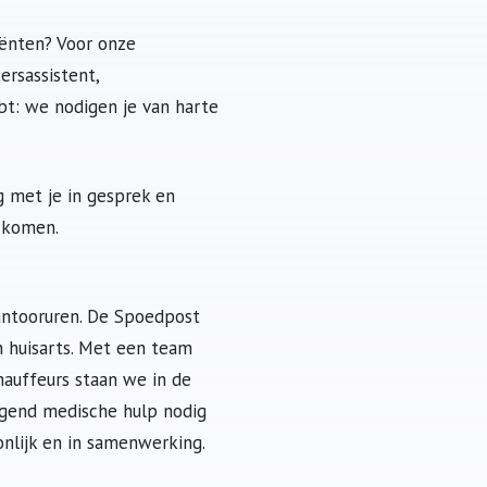
iënten? Voor onze
ersassistent,
bt: we nodigen je van harte
g met je in gesprek en
 komen.
antooruren. De Spoedpost
n huisarts. Met een team
chauffeurs staan we in de
ngend medische hulp nodig
onlijk en in samenwerking.