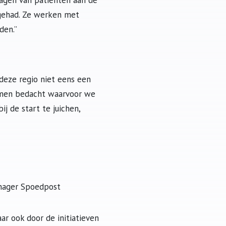
ragen van patiënten aan de
 gehad. Ze werken met
den.”
deze regio niet eens een
samen bedacht waarvoor we
j de start te juichen,
nager Spoedpost
r ook door de initiatieven