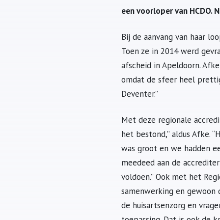
een voorloper van HCDO. Na
Bij de aanvang van haar lo
Toen ze in 2014 werd gevra
afscheid in Apeldoorn. Afk
omdat de sfeer heel prettig
Deventer.”
Met deze regionale accredi
het bestond,” aldus Afke. “
was groot en we hadden een
meedeed aan de accrediteri
voldoen.” Ook met het Regi
samenwerking en gewoon doe
de huisartsenzorg en vrage
toepassing. Dat is ook de k