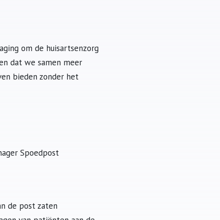
daging om de huisartsenzorg
aren dat we samen meer
jven bieden zonder het
nager Spoedpost
an de post zaten