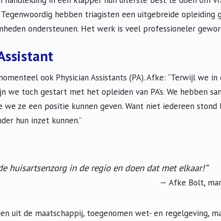
 handleiding in een klapper hun uiterste best te doen om v
 Tegenwoordig hebben triagisten een uitgebreide opleiding
heden ondersteunen. Het werk is veel professioneler gewor
Assistant
enteel ook Physician Assistants (PA). Afke: “Terwijl we in 
zijn we toch gestart met het opleiden van PA’s. We hebben 
 we ze een positie kunnen geven. Want niet iedereen stond bi
nder hun inzet kunnen.”
e huisartsenzorg in de regio en doen dat met elkaar!”
Afke Bolt, ma
en uit de maatschappij, toegenomen wet- en regelgeving, maa