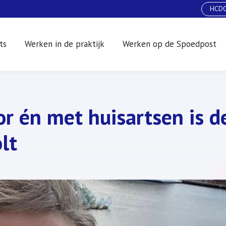
HCDO
ts
Werken in de praktijk
Werken op de Spoedpost
or én met huisartsen is d
lt