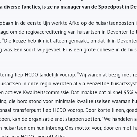
 diverse functies, is ze nu manager van de Spoedpost in De
opbaan in de eerste lijn werkte Afke op de huisartsenposten 
agd om de regioaccreditering van huisartsen in Deventer te
e: “Die keuze heb ik niet alleen gemaakt, omdat ik in Devent
 was. Een soort wij-gevoel. Er is een grote cohesie in de hui
tering liep HCDO landelijk voorop. “Wij waren al bezig met
Huisartsen in onze regio werkten al via eenzelfde huisartssy
 actieve Kwaliteitscommissie. Dat maakte dat al snel 95% v
ng, die borg stond voor minimale kwaliteitseisen waaraan hui
onaal transferpunt liep HCDO voorop. Door korte lijnen, goe
n, kan de organisatie snel stappen zetten. “We handelen al
n huisartsen om hun inbreng. Ons motto: voor, door en met hu
racht van HCDO,” vertelt Afke.